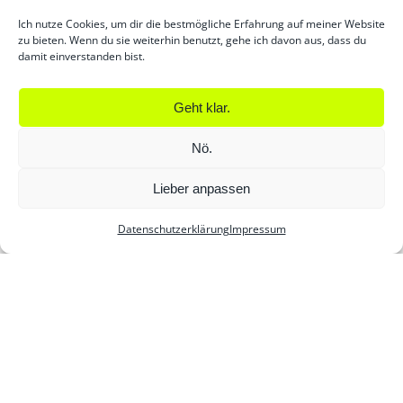
Ich nutze Cookies, um dir die bestmögliche Erfahrung auf meiner Website
zu bieten. Wenn du sie weiterhin benutzt, gehe ich davon aus, dass du
damit einverstanden bist.
Geht klar.
Nö.
Lieber anpassen
KONTAKT
IMPRESSUM
DATENSCHUTZ
AGB
Datenschutzerklärung
Impressum
made by hän with love and coffee
© 2025 Hanne Betting